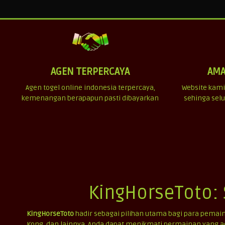
AGEN TERPERCAYA
AMA
Agen togel online indonesia terpercaya,
Website kami
kemenangan berapapun pasti dibayarkan
sehinga sel
KingHorseToto: 
KingHorseToto
hadir sebagai pilihan utama bagi para pemai
Kong, dan lainnya, Anda dapat menikmati permainan yang adi