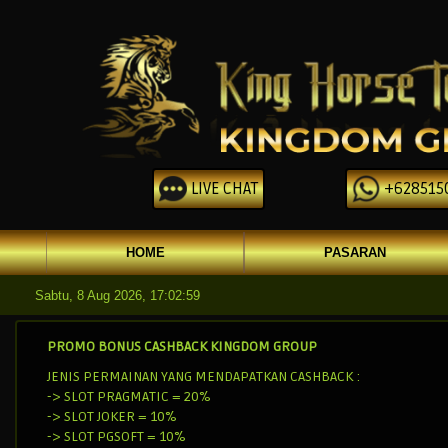
LIVE CHAT
+628515
HOME
PASARAN
Sabtu, 8 Aug 2026, 17:02:59
PROMO BONUS CASHBACK KINGDOM GROUP
JENIS PERMAINAN YANG MENDAPATKAN CASHBACK :
-> SLOT PRAGMATIC = 20%
-> SLOT JOKER = 10%
-> SLOT PGSOFT = 10%