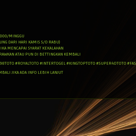
.000/MINGGU
UNG DARI HARI KAMIS S/D RABU)
JIKA MENCAPAI SYARAT KEKALAHAN
DRAWKAN ATAU PUN DI BETTINGKAN KEMBALI
98TOTO #ROYALTOTO #INTERTOGEL #KINGTOPTOTO #SUPER4DTOTO #FA
BALI JIKA ADA INFO LEBIH LANJUT