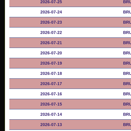
2026-07-25
BRU
2026-07-24
BRU
2026-07-23
BRU
2026-07-22
BRU
2026-07-21
BRU
2026-07-20
BRU
2026-07-19
BRU
2026-07-18
BRU
2026-07-17
BRU
2026-07-16
BRU
2026-07-15
BRU
2026-07-14
BRU
2026-07-13
BRU