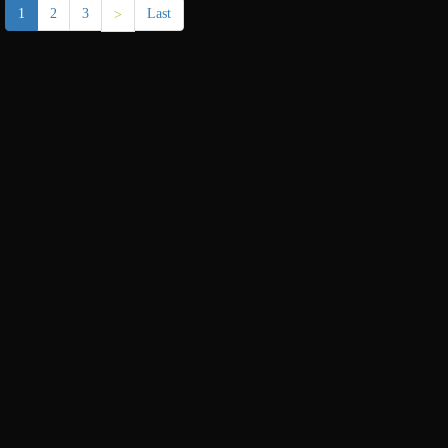
1
2
3
Last
>