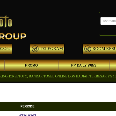
08462
TELEGRAM
ROOM RES
PROMO
PP DAILY WINS
HORSETOTO, BANDAR TOGEL ONLINE DGN HADIAH TERBESAR YG 100% A
PERIODE
ATM-0367