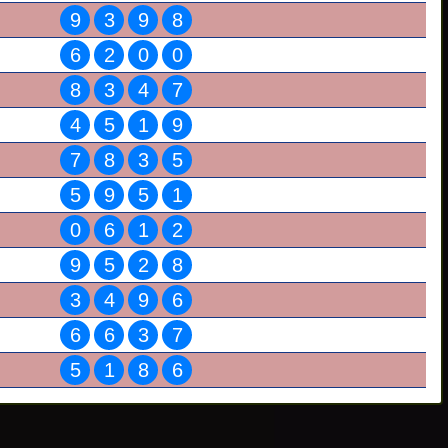
9
3
9
8
6
2
0
0
8
3
4
7
4
5
1
9
7
8
3
5
5
9
5
1
0
6
1
2
9
5
2
8
3
4
9
6
6
6
3
7
5
1
8
6