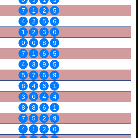
7
1
2
5
4
2
5
6
1
2
3
0
0
0
8
9
7
1
6
5
4
3
9
5
5
7
6
9
8
4
6
1
3
0
4
4
8
8
6
1
7
5
2
9
4
1
2
0