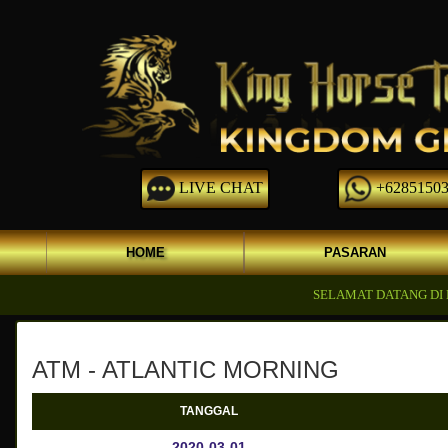
LIVE CHAT
+62851503
HOME
PASARAN
SELAMAT DATANG DI KING
ATM - ATLANTIC MORNING
TANGGAL
2020-03-01