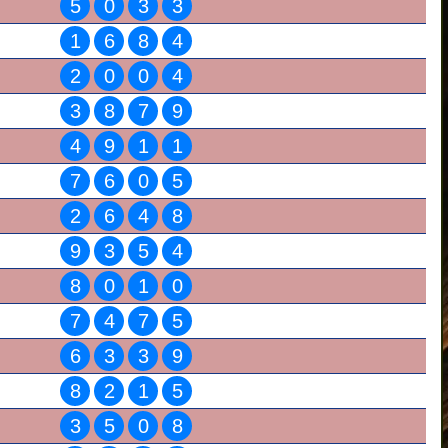
5
0
3
3
1
6
8
4
2
0
0
4
3
8
7
9
4
9
1
1
7
6
0
5
2
6
4
8
9
3
5
4
8
0
1
0
7
4
7
5
6
3
3
9
8
2
1
5
3
5
0
8