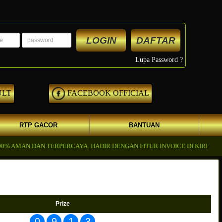
LOGIN
DAFTAR
Lupa Password ?
ULT
FACEBOOK OFFICIAL
RTP GACOR
BANTUAN
MAN DAN TERPERCAYA. HADIR DENGAN FITUR INVOICE DI KIRIM KE E
Prize
0
9
1
3