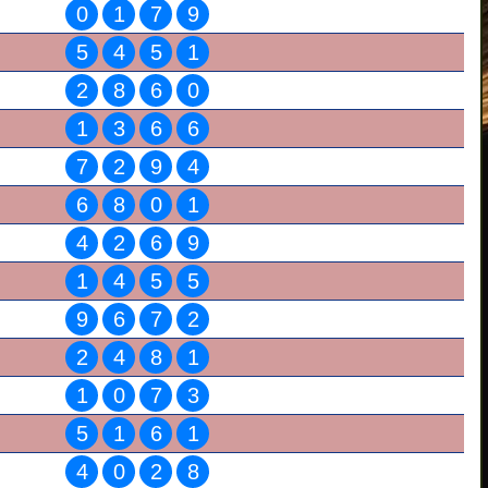
0
1
7
9
5
4
5
1
2
8
6
0
1
3
6
6
7
2
9
4
6
8
0
1
4
2
6
9
1
4
5
5
9
6
7
2
2
4
8
1
1
0
7
3
5
1
6
1
4
0
2
8